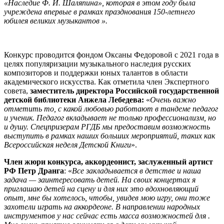
«Наследие Ф. И. Шаляпина», которая в этом году была
учреждена впервые в рамках празднования 150-летнего
юбилея великих музыкантов ».
Конкурс проводится фондом Оксаны Федоровой с 2021 года в
целях популяризации музыкального наследия русских
композиторов и поддержки юных талантов в области
академического искусства. Как отметила член Экспертного
совета,
заместитель директора Российской государственной
детской библиотеки Анжела Лебедева:
«
Очень важно
отметить то, с какой любовью работают в тандеме педагог
и ученик. Педагог вкладывает не только профессионализм, но
и душу. Спецпризерам РГДБ мы предоставим возможность
выступить в рамках наших больших мероприятий, таких как
Всероссийская неделя Детской Книги
».
Член жюри конкурса, аккордеонист, заслуженный артист
РФ Петр Дранга
: «
Все закладывается в детстве и наша
задача — заинтересовать детей. На своих концертах я
приглашаю детей на сцену и для них это вдохновляющий
опыт, мне бы хотелось, чтобы, увидев мою игру, они тоже
захотели играть на аккордеоне. В направлении народных
инструментов у нас сейчас есть масса возможностей для .