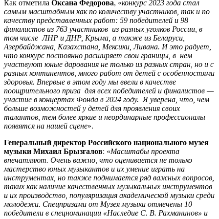
Как отметила
Оксана Федорова
, «
конкурс 2023 года стал
самым масштабным как по количеству участников, так и по
качеству представленных работ: 59 победителей и 98
финалистов из 763 участников из разных уголков России, в
том числе ЛНР и ДНР, Крыма, а также из Беларуси,
Азербайджана, Казахстана, Мексики, Ливана. И это радует,
что конкурс постоянно расширяет свои границы, в нем
участвуют юные дарования не только из разных стран, но и с
разных континентов, много работ от детей с особенностями
здоровья. Впервые в этом году мы ввели в качестве
поощрительного приза для всех победителей и финалистов —
участие в концертах Фонда в 2024 году. Я уверена, что, чем
больше возможностей у детей для проявления своих
талантов, тем более яркие и неординарные профессионалы
появятся на нашей сцене
».
Генеральный директор Российского национального музея
музыки Михаил Брызгалов
: «
Масштабы проекта
впечатляют. Очень важно, что оценивается не только
мастерство юных музыкантов и их умение играть на
инструментах, но также поднимается ряд важных вопросов,
таких как наличие качественных музыкальных инструментов
и их производство, популяризация академической музыки среди
молодежи. Спецпризами от Музея музыки отмечены 10
победители в спецноминации «Наследие С. В. Рахманинов» и