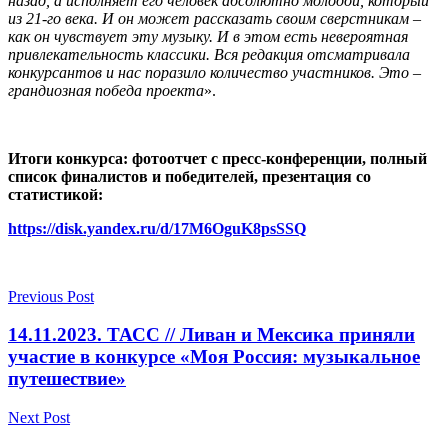
назад, а исполняет его человек абсолютно молодой, который
из 21-го века. И он может рассказать своим сверстникам –
как он чувствует эту музыку. И в этом есть невероятная
привлекательность классики. Вся редакция отсматривала
конкурсантов и нас поразило количество участников. Это –
грандиозная победа проекта
».
Итоги конкурса: фотоотчет с пресс-конференции, полный
список финалистов и победителей, презентация со
статистикой:
https://disk.yandex.ru/d/17M6OguK8psSSQ
Previous Post
14.11.2023. ТАСС // Ливан и Мексика приняли
участие в конкурсе «Моя Россия: музыкальное
путешествие»
Next Post