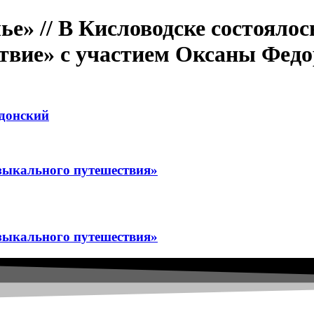
ье» // В Кисловодске состоял
твие» с участием Оксаны Фед
рдонский
узыкального путешествия»
узыкального путешествия»