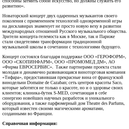
способны затмить собой искусство, но должны служить его
развитию».
Новаторский концерт двух одаренных музыкантов своего
поколения с применением технологий одновременной игры
на дисклавирах знаменует не просто новую веху в развитии
международных отношений Русского музыкального общества.
Зрители концерта-телемоста как в Москве, так и Париже
стали свидетелями трансформации традиционной
музыкальной школы в сочетании с технологиями будущего.
Концерт состоялся благодаря поддержке ООО «ГЕРОФОРМ»,
ООО «СКОПИНФАРМ», ООО «ПРОМОМЕД ДМ», АО
«Фирма ЕВРОСЕРВИС». Также партнерами проекта стали
молодая и динамично развивающаяся виноторговая компания
«Тифара», предоставившая прекрасные вина от французской
винодельни Domaine de Cazaban; сеть центров красоты Saco,
которые заботятся не только о красоте, но и о здоровье своих
клиентов; клиника-бутик S-MED, сочетающая в себе
синергию новейших научных разработок и уникального
оборудования, а также парфюмерный дом Theatre des Parfums,
который известен своими магическими ароматами,
созданными во Франции.
Справочная информация: