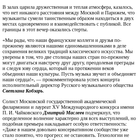
В залах царила дружественная и теплая атмосфера, казалось,
что нет никакого расстояния между Москвой и Парижем, что
музыканты сумели таинственным образом находиться в двух
местах одновременно и взаимодействовать с публикой. Все
границы в этот вечер оказались стерты.
«Мы рады, что наши французские коллеги и друзья по-
прежнему являются нашими единомышленниками в деле
сохранения великих традиций классического искусства. Мы
уверены в том, что две столицы наших стран по-прежнему
могут двигаться навстречу друг другу, преодолевая преграды
и следуя зову сердца, который на протяжении веков
объединял наши культуры. Пусть музыка звучит и объединяет
наши сердца!», — прокомментировала успех концерта
исполнительный директор Русского музыкального общества
Светлана Кобзарь
.
Солист Московской государственной академической
филармонии и лауреат XV Международного конкурса имени
П. И. Чайковского
Дмитрий Маслеев
подчеркнул, что
определенное волнение характерно для всех выступлений, но
подобная премьера накладывает особую ответственность:
«Даже в нашем довольно консервативном сообществе уже
стало понятно, что прогресс не остановить. Технологии не