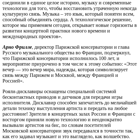
соединили в единое целое историю, музыку и современные
технологии для того, чтобы восстановить утраченную некогда
культурную связь. Музыка – это язык, который понятен всем,
способный объединять сердца. А технологическое решение,
которое мы применяем сегодня, открывает новые горизонты в
развитии концертной практики нового времени и
международных проектов».
Арно Фрилле
, директор Парижской консерватории и глава
Русского музыкального общества во Франции, подчеркнул,
что Парижской консерватории исполнилось 100 лет, и
мероприятие приурочено в том числе к этому событию: «Этот
вечер — это вечер мира, надежды, которая символизирует
связь между Парижем и Москвой, между Францией и
Россией».
Рояли-дисклавиры оснащены специальной системой
бесконтактных приводов и датчиков для передачи игры
исполнителя. Дисклавир способен запечатлеть до мельчайшей
детали технику выступления артиста и передать на любое
расстояние! Зрители в концертных залах России и Франции с
восторгом приняли новую технологию и неоднократно
вызывали артистов на бис, по словам посетителей
Московской консерватории звук передавался в точности так,
как его задавал музыкант и это выглядело, как волшебство.