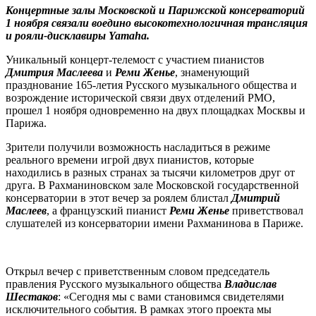
Концертные залы Московской и Парижской консерваторий
1 ноября связали воедино высокотехнологичная трансляция
и рояли-дисклавиры
Yamaha
.
Уникальный концерт-телемост с участием пианистов
Дмитрия Маслеева
и
Реми Женье
, знаменующий
празднование 165-летия Русского музыкального общества и
возрождение исторической связи двух отделений РМО,
прошел 1 ноября одновременно на двух площадках Москвы и
Парижа.
Зрители получили возможность насладиться в режиме
реального времени игрой двух пианистов, которые
находились в разных странах за тысячи километров друг от
друга. В Рахманиновском зале Московской государственной
консерватории в этот вечер за роялем блистал
Дмитрий
Маслеев
, а французский пианист
Реми Женье
приветствовал
слушателей из консерватории имени Рахманинова в Париже.
Открыл вечер с приветственным словом председатель
правления Русского музыкального общества
Владислав
Шестаков
: «Сегодня мы с вами становимся свидетелями
исключительного события. В рамках этого проекта мы