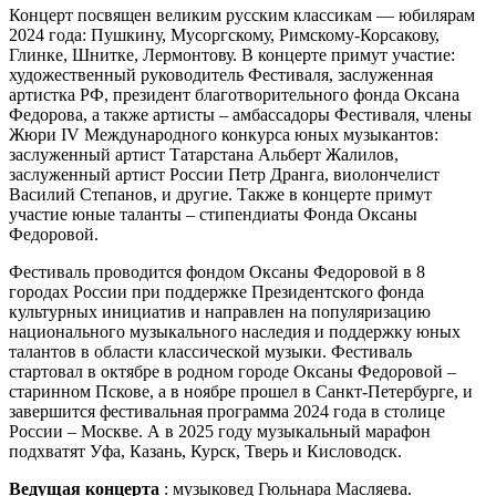
Концерт посвящен великим русским классикам — юбилярам
2024 года: Пушкину, Мусоргскому, Римскому-Корсакову,
Глинке, Шнитке, Лермонтову. В концерте примут участие:
художественный руководитель Фестиваля, заслуженная
артистка РФ, президент благотворительного фонда Оксана
Федорова, а также артисты – амбассадоры Фестиваля, члены
Жюри IV Международного конкурса юных музыкантов:
заслуженный артист Татарстана Альберт Жалилов,
заслуженный артист России Петр Дранга, виолончелист
Василий Степанов, и другие. Также в концерте примут
участие юные таланты – стипендиаты Фонда Оксаны
Федоровой.
Фестиваль проводится фондом Оксаны Федоровой в 8
городах России при поддержке Президентского фонда
культурных инициатив и направлен на популяризацию
национального музыкального наследия и поддержку юных
талантов в области классической музыки. Фестиваль
стартовал в октябре в родном городе Оксаны Федоровой –
старинном Пскове, а в ноябре прошел в Санкт-Петербурге, и
завершится фестивальная программа 2024 года в столице
России – Москве. А в 2025 году музыкальный марафон
подхватят Уфа, Казань, Курск, Тверь и Кисловодск.
Ведущая концерта
: музыковед Гюльнара Масляева.